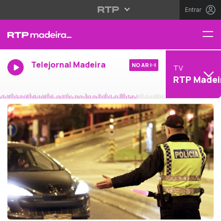
Entrar
Telejornal Madeira
NO AR
TV
RTP Madei