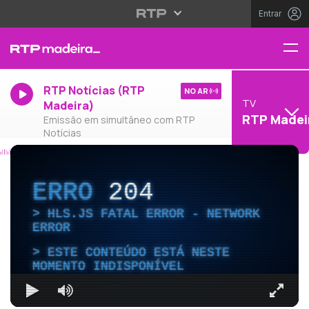
Entrar
RTP Notícias (RTP
NO AR
TV
Madeira)
RTP Madei
Emissão em simultâneo com RTP
Notícias
ERRO
204
HLS.JS FATAL ERROR - NETWORK
ERROR
ESTE CONTEÚDO ESTÁ NESTE
MOMENTO INDISPONÍVEL