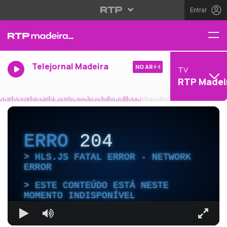
Entrar
Telejornal Madeira
NO AR
TV
RTP Madei
ERRO
204
HLS.JS FATAL ERROR - NETWORK
ERROR
ESTE CONTEÚDO ESTÁ NESTE
MOMENTO INDISPONÍVEL