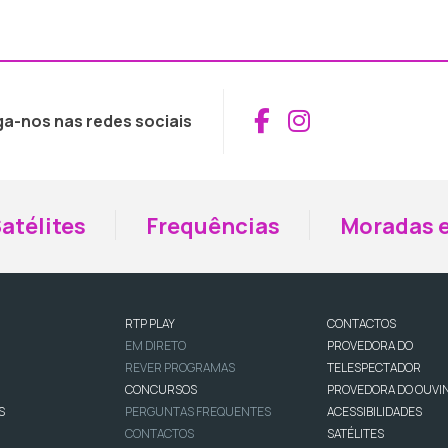
Aceder ao Fac
Aceder ao I
ga-nos nas redes sociais
atélites
Frequências
Moradas e
RTP PLAY
CONTACTOS
EM DIRETO
PROVEDORA DO
REVER PROGRAMAS
TELESPECTADOR
CONCURSOS
PROVEDORA DO OUVI
S
PERGUNTAS FREQUENTES
ACESSIBILIDADES
CONTACTOS
SATÉLITES