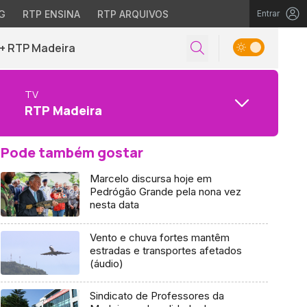
G
RTP ENSINA
RTP ARQUIVOS
Entrar
+ RTP Madeira
TV
RTP Madeira
Pode também gostar
Marcelo discursa hoje em
Pedrógão Grande pela nona vez
nesta data
Vento e chuva fortes mantêm
estradas e transportes afetados
(áudio)
Sindicato de Professores da