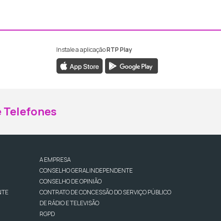
Instale a aplicação
RTP Play
ebook da RTP Madeira
nstagram da RTP Madeira
 Telefones
A EMPRESA
CONSELHO GERAL INDEPENDENTE
CONSELHO DE OPINIÃO
NTE
CONTRATO DE CONCESSÃO DO SERVIÇO PÚBLICO
DE RÁDIO E TELEVISÃO
RGPD