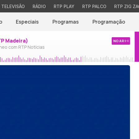
TELEVISÃO
RÁDIO
RTP PLAY
RTP PALCO
RTP ZIG ZA
o
Especiais
Programas
Programação
TP Madeira)
NO AR
neo com RTP Notícias