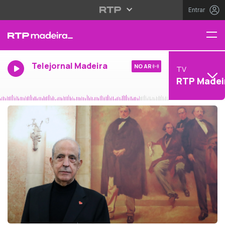
Entrar
Telejornal Madeira
NO AR
TV
RTP Madei