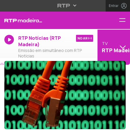
Entrar
RTP Notícias (RTP
NO AR
TV
Madeira)
RTP Madei
Emissão em simultâneo com RTP
Notícias