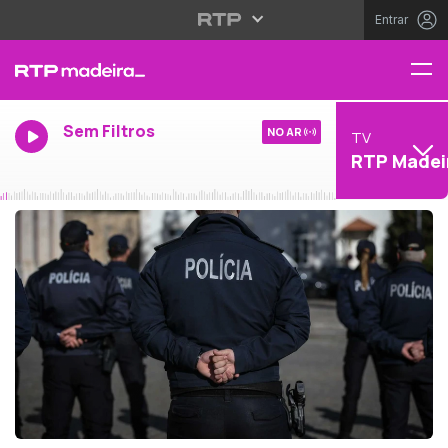
Entrar
Sem Filtros
NO AR
TV
RTP Madei