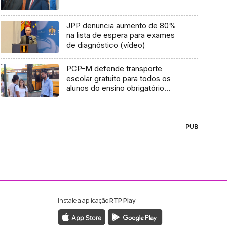
JPP denuncia aumento de 80%
na lista de espera para exames
de diagnóstico (vídeo)
PCP-M defende transporte
escolar gratuito para todos os
alunos do ensino obrigatório
(Vídeo)
PUB
Instale a aplicação
RTP Play
ebook da RTP Madeira
nstagram da RTP Madeira