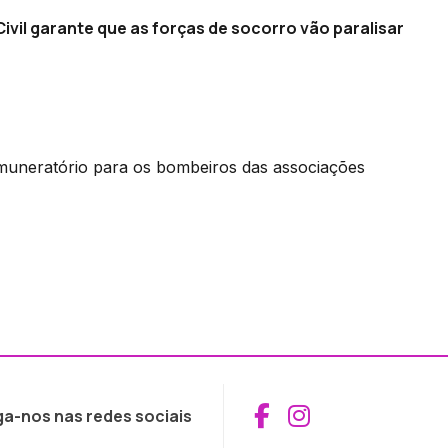
ivil garante que as forças de socorro vão paralisar
muneratório para os bombeiros das associações
Aceder ao Fac
Aceder ao I
ga-nos nas redes sociais