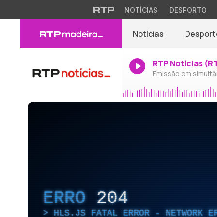
NOTÍCIAS
DESPORTO
Notícias
Desport
RTP Notícias (R
Emissão em simultâ
ERRO
204
HLS.JS FATAL ERROR - NETWORK E