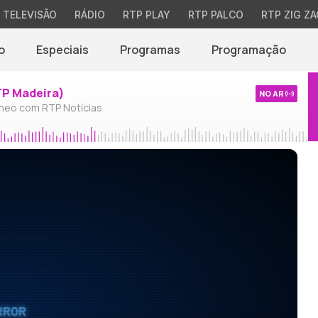
TELEVISÃO
RÁDIO
RTP PLAY
RTP PALCO
RTP ZIG ZA
o
Especiais
Programas
Programação
TP Madeira)
NO AR
neo com RTP Notícias
RROR