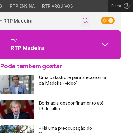
G
RTP ENSINA
RTP ARQUIVOS
Entrar
+ RTP Madeira
TV
RTP Madeira
Pode também gostar
Uma catástrofe para a economia
da Madeira (vídeo)
Boris adia desconfinamento até
19 de julho
«Há uma preocupação do