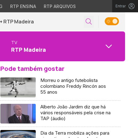
G
RTP ENSINA
RTP ARQUIVOS
Entrar
+ RTP Madeira
TV
RTP Madeira
Pode também gostar
Morreu o antigo futebolista
colombiano Freddy Rincón aos
55 anos
Alberto João Jardim diz que há
vários responsáveis pela crise na
TAP (áudio)
Dia da Terra mobiliza ações para