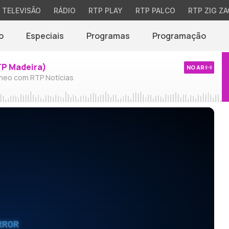
TELEVISÃO
RÁDIO
RTP PLAY
RTP PALCO
RTP ZIG ZA
o
Especiais
Programas
Programação
TP Madeira)
NO AR
neo com RTP Notícias
RROR