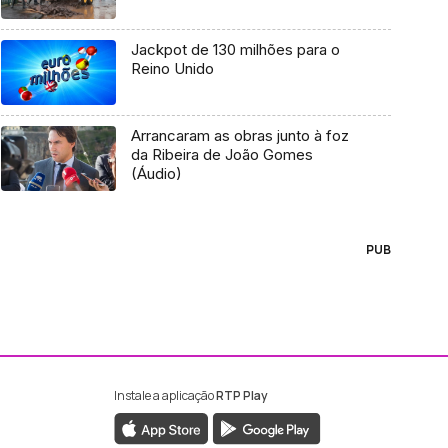
Jackpot de 130 milhões para o
Reino Unido
Arrancaram as obras junto à foz
da Ribeira de João Gomes
(Áudio)
PUB
Instale a aplicação
RTP Play
ebook da RTP Madeira
nstagram da RTP Madeira