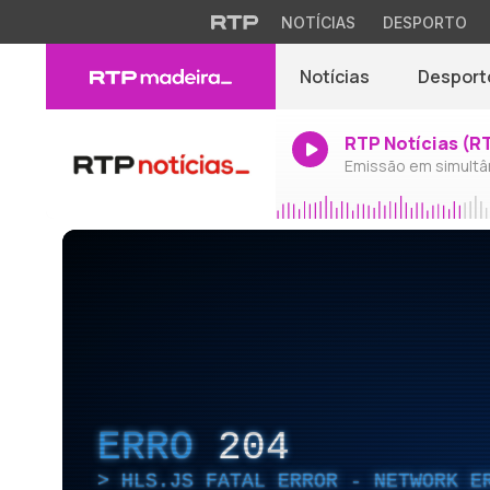
NOTÍCIAS
DESPORTO
Notícias
Desport
RTP Notícias (R
Emissão em simultâ
ERRO
204
HLS.JS FATAL ERROR - NETWORK E