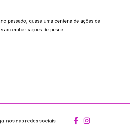
ano passado, quase uma centena de ações de
a eram embarcações de pesca.
Aceder ao Fac
Aceder ao I
ga-nos nas redes sociais