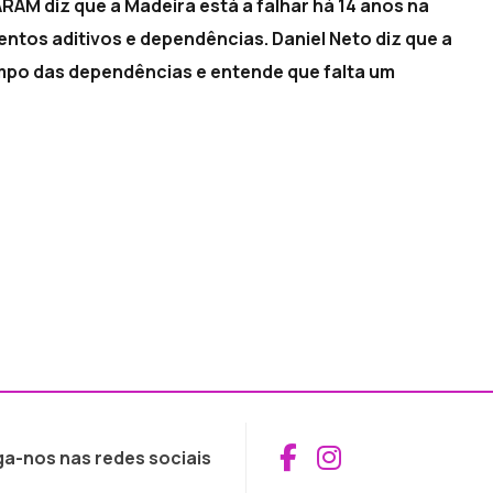
ARAM diz que a Madeira está a falhar há 14 anos na
tos aditivos e dependências. Daniel Neto diz que a
po das dependências e entende que falta um
Aceder ao Fac
Aceder ao I
ga-nos nas redes sociais