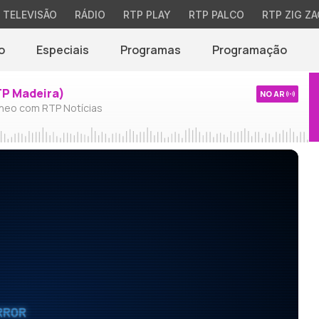
TELEVISÃO
RÁDIO
RTP PLAY
RTP PALCO
RTP ZIG ZA
o
Especiais
Programas
Programação
TP Madeira)
NO AR
neo com RTP Notícias
RROR