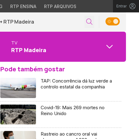
G
RTP ENSINA
RTP ARQUIVOS
Entrar
+ RTP Madeira
TV
RTP Madeira
Pode também gostar
TAP: Concorrência dá luz verde a
controlo estatal da companhia
Covid-19: Mais 269 mortes no
Reino Unido
Rastreio ao cancro oral vai