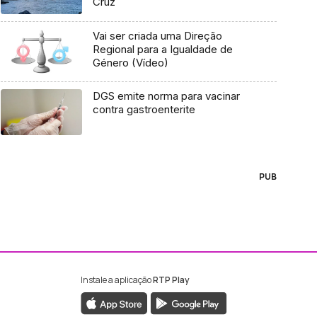
Cruz
Vai ser criada uma Direção
Regional para a Igualdade de
Género (Vídeo)
DGS emite norma para vacinar
contra gastroenterite
PUB
Instale a aplicação
RTP Play
ebook da RTP Madeira
nstagram da RTP Madeira