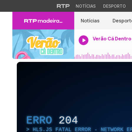
NOTÍCIAS
DESPORTO
Notícias
Desport
Verão Cá Dentro
ERRO
204
HLS.JS FATAL ERROR - NETWORK E