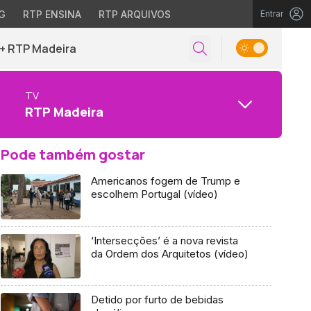
G
RTP ENSINA
RTP ARQUIVOS
Entrar
+ RTP Madeira
TV
RTP Madeira
Pode também gostar
Americanos fogem de Trump e
escolhem Portugal (vídeo)
‘Intersecções’ é a nova revista
da Ordem dos Arquitetos (vídeo)
Detido por furto de bebidas