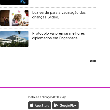
Luz verde para a vacinação das
crianças (vídeo)
Protocolo vai premiar melhores
diplomados em Engenharia
PUB
Instale a aplicação
RTP Play
ebook da RTP Madeira
nstagram da RTP Madeira