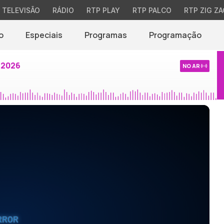
TELEVISÃO
RÁDIO
RTP PLAY
RTP PALCO
RTP ZIG ZA
o
Especiais
Programas
Programação
 2026
NO AR
RROR