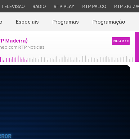
TELEVISÃO
RÁDIO
RTP PLAY
RTP PALCO
RTP ZIG ZA
o
Especiais
Programas
Programação
TP Madeira)
NO AR
neo com RTP Notícias
RROR