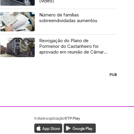
(vídeo)
Número de famílias
sobreendividadas aumentou
Revogação do Plano de
Pormenor do Castanheiro foi
aprovado em reunião de Câmara
do Funchal (Vídeo)
PUB
Instale a aplicação
RTP Play
ebook da RTP Madeira
nstagram da RTP Madeira