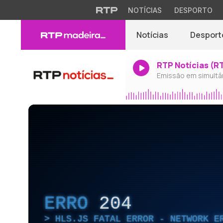
NOTÍCIAS
DESPORTO
Notícias
Desport
RTP Notícias (R
Emissão em simultâ
ERRO
204
HLS.JS FATAL ERROR - NETWORK E