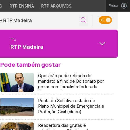
G
RTP ENSINA
RTP ARQUIVOS
Entrar
+ RTP Madeira
TV
RTP Madeira
Pode também gostar
Oposição pede retirada de
mandato a filho de Bolsonaro por
gozar com jornalista torturada
Ponta do Sol ativa estado de
Plano Municipal de Emergência e
Proteção Civil (vídeo)
Reabertura das grutas é