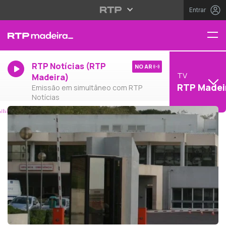
Entrar
RTP Notícias (RTP
NO AR
TV
Madeira)
RTP Madei
Emissão em simultâneo com RTP
Notícias