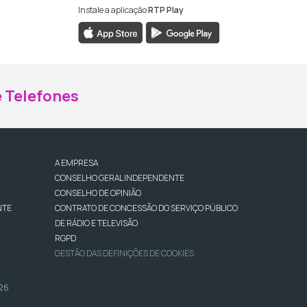
Instale a aplicação
RTP Play
ebook da RTP Madeira
nstagram da RTP Madeira
 Telefones
A EMPRESA
CONSELHO GERAL INDEPENDENTE
CONSELHO DE OPINIÃO
NTE
CONTRATO DE CONCESSÃO DO SERVIÇO PÚBLICO
DE RÁDIO E TELEVISÃO
RGPD
GESTÃO DAS DEFINIÇÕES DE COOKIES
026