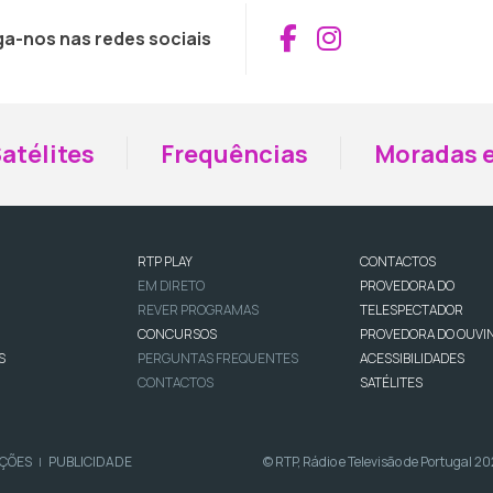
Aceder ao Fac
Aceder ao I
ga-nos nas redes sociais
atélites
Frequências
Moradas e
RTP PLAY
CONTACTOS
EM DIRETO
PROVEDORA DO
REVER PROGRAMAS
TELESPECTADOR
CONCURSOS
PROVEDORA DO OUVI
S
PERGUNTAS FREQUENTES
ACESSIBILIDADES
CONTACTOS
SATÉLITES
IÇÕES
PUBLICIDADE
© RTP, Rádio e Televisão de Portugal 2
|