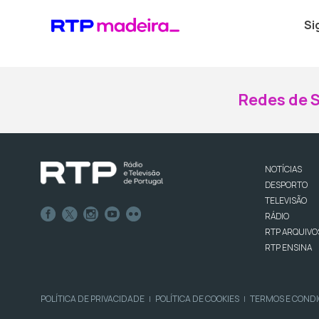
Si
Redes de S
NOTÍCIAS
DESPORTO
TELEVISÃO
RÁDIO
RTP ARQUIVO
RTP ENSINA
POLÍTICA DE PRIVACIDADE
POLÍTICA DE COOKIES
TERMOS E COND
|
|