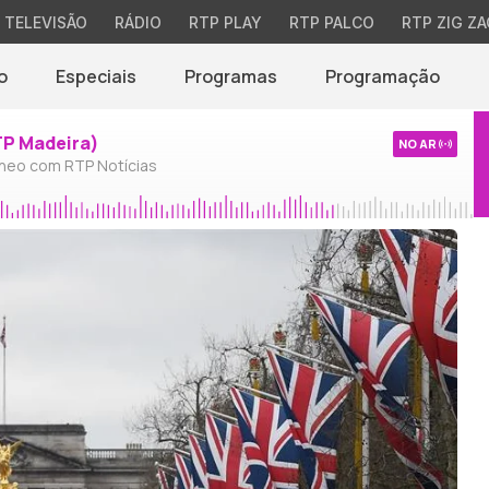
TELEVISÃO
RÁDIO
RTP PLAY
RTP PALCO
RTP ZIG ZA
o
Especiais
Programas
Programação
TP Madeira)
NO AR
neo com RTP Notícias