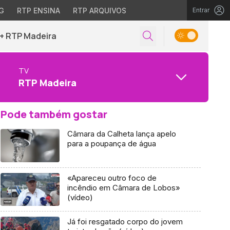
G
RTP ENSINA
RTP ARQUIVOS
Entrar
+ RTP Madeira
TV
RTP Madeira
Pode também gostar
Câmara da Calheta lança apelo
para a poupança de água
«Apareceu outro foco de
incêndio em Câmara de Lobos»
(vídeo)
Já foi resgatado corpo do jovem