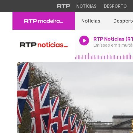
NOTÍCIAS
DESPORTO
Notícias
Desport
RTP Notícias (R
Emissão em simultâ