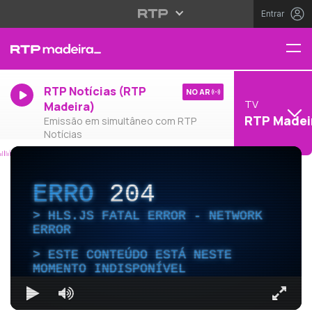
Entrar
RTP Notícias (RTP
NO AR
TV
Madeira)
RTP Madei
Emissão em simultâneo com RTP
Notícias
ERRO
204
HLS.JS FATAL ERROR - NETWORK
ERROR
ESTE CONTEÚDO ESTÁ NESTE
MOMENTO INDISPONÍVEL