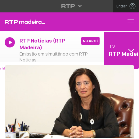
Entrar
RTP Notícias (RTP
NO AR
TV
Madeira)
RTP Madei
Emissão em simultâneo com RTP
Notícias