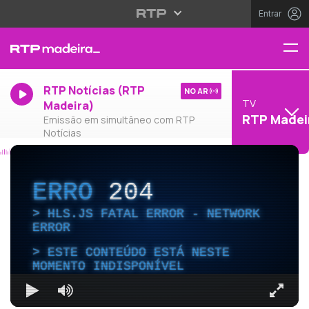
Entrar
RTP Notícias (RTP
NO AR
TV
Madeira)
RTP Madei
Emissão em simultâneo com RTP
Notícias
ERRO
204
HLS.JS FATAL ERROR - NETWORK
ERROR
ESTE CONTEÚDO ESTÁ NESTE
MOMENTO INDISPONÍVEL