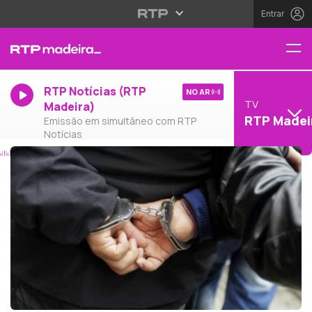
Entrar
RTP Notícias (RTP
NO AR
TV
Madeira)
RTP Madei
Emissão em simultâneo com RTP
Notícias