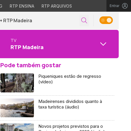
G
RTP ENSINA
RTP ARQUIVOS
Entrar
+ RTP Madeira
TV
RTP Madeira
Pode também gostar
Piqueniques estão de regresso
(vídeo)
Madeirenses divididos quanto à
taxa turística (áudio)
Novos projetos previstos para o