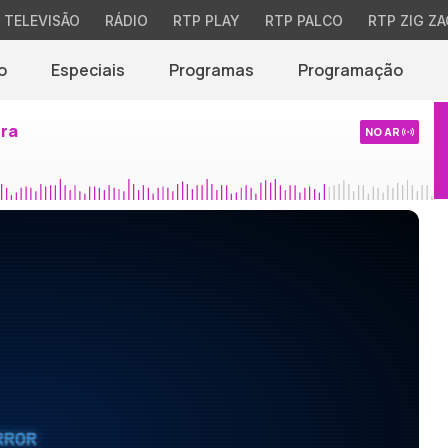
TELEVISÃO
RÁDIO
RTP PLAY
RTP PALCO
RTP ZIG ZA
o
Especiais
Programas
Programação
ira
NO AR
RROR