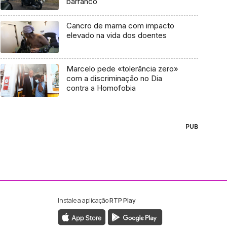
barranco
Cancro de mama com impacto
elevado na vida dos doentes
Marcelo pede «tolerância zero»
com a discriminação no Dia
contra a Homofobia
PUB
Instale a aplicação
RTP Play
ebook da RTP Madeira
nstagram da RTP Madeira