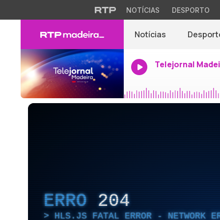
NOTÍCIAS
DESPORTO
Notícias
Desport
Telejornal Made
ERRO
204
HLS.JS FATAL ERROR - NETWORK E