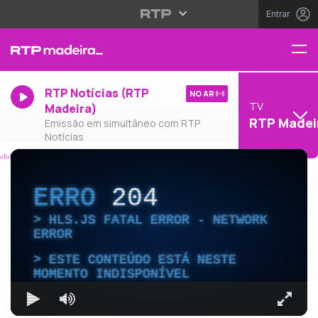
Entrar
RTP Notícias (RTP
NO AR
TV
Madeira)
RTP Madei
Emissão em simultâneo com RTP
Notícias
ERRO
204
HLS.JS FATAL ERROR - NETWORK
ERROR
ESTE CONTEÚDO ESTÁ NESTE
MOMENTO INDISPONÍVEL