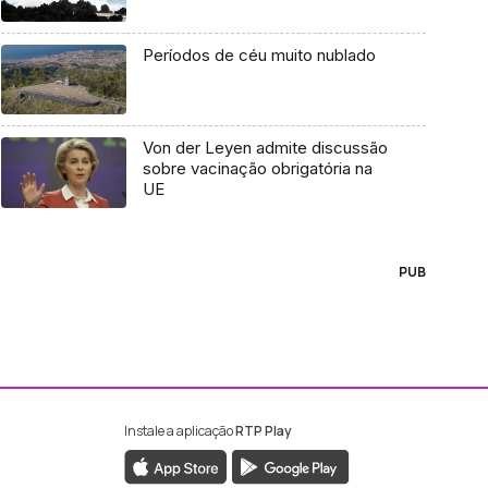
Períodos de céu muito nublado
Von der Leyen admite discussão
sobre vacinação obrigatória na
UE
PUB
Instale a aplicação
RTP Play
ebook da RTP Madeira
nstagram da RTP Madeira