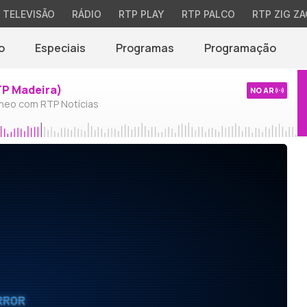
TELEVISÃO
RÁDIO
RTP PLAY
RTP PALCO
RTP ZIG ZA
o
Especiais
Programas
Programação
TP Madeira)
NO AR
neo com RTP Notícias
RROR