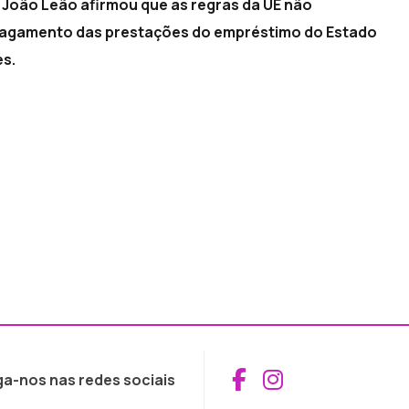
João Leão afirmou que as regras da UE não
pagamento das prestações do empréstimo do Estado
es.
Aceder ao Fac
Aceder ao I
ga-nos nas redes sociais