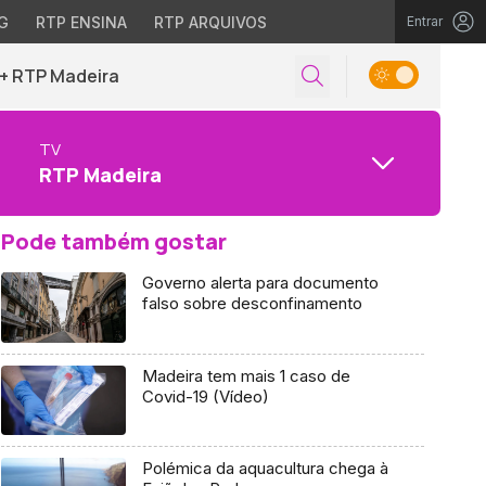
G
RTP ENSINA
RTP ARQUIVOS
Entrar
+ RTP Madeira
TV
RTP Madeira
Pode também gostar
Governo alerta para documento
falso sobre desconfinamento
Madeira tem mais 1 caso de
Covid-19 (Vídeo)
Polémica da aquacultura chega à