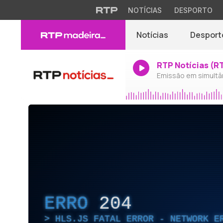
NOTÍCIAS
DESPORTO
Notícias
Desport
RTP Notícias (R
Emissão em simultâ
ERRO
204
HLS.JS FATAL ERROR - NETWORK E