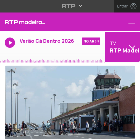
Entrar
Verão Cá Dentro 2026
NO AR
TV
RTP Madei