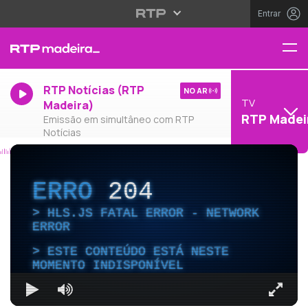
Entrar
RTP Notícias (RTP
NO AR
TV
Madeira)
RTP Madei
Emissão em simultâneo com RTP
Notícias
ERRO
204
HLS.JS FATAL ERROR - NETWORK
ERROR
ESTE CONTEÚDO ESTÁ NESTE
MOMENTO INDISPONÍVEL