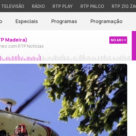
TELEVISÃO
RÁDIO
RTP PLAY
RTP PALCO
RTP ZIG ZA
o
Especiais
Programas
Programação
TP Madeira)
NO AR
neo com RTP Notícias