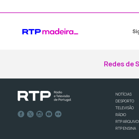
Si
Redes de S
NOTÍCIAS
DESPORTO
TELEVISÃO
RÁDIO
RTP ARQUIVO
RTP ENSINA