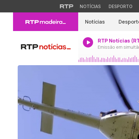
NOTÍCIAS
DESPORTO
Notícias
Desport
RTP Notícias (R
Emissão em simultâ