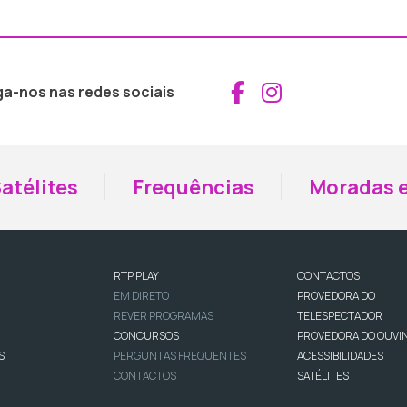
Aceder ao Fac
Aceder ao I
ga-nos nas redes sociais
atélites
Frequências
Moradas e
RTP PLAY
CONTACTOS
EM DIRETO
PROVEDORA DO
REVER PROGRAMAS
TELESPECTADOR
CONCURSOS
PROVEDORA DO OUVI
S
PERGUNTAS FREQUENTES
ACESSIBILIDADES
CONTACTOS
SATÉLITES