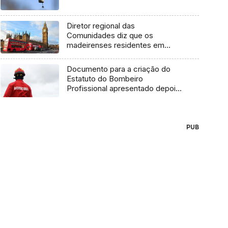
Diretor regional das
Comunidades diz que os
madeirenses residentes em
Londres mantêm uma vida
normal após o brexit (Áudio)
Documento para a criação do
Estatuto do Bombeiro
Profissional apresentado depois
das eleições (áudio)
PUB