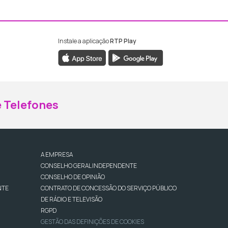
Instale a aplicação
RTP Play
ebook da RTP Madeira
nstagram da RTP Madeira
 Telefones
A EMPRESA
CONSELHO GERAL INDEPENDENTE
CONSELHO DE OPINIÃO
NTE
CONTRATO DE CONCESSÃO DO SERVIÇO PÚBLICO
DE RÁDIO E TELEVISÃO
RGPD
GESTÃO DAS DEFINIÇÕES DE COOKIES