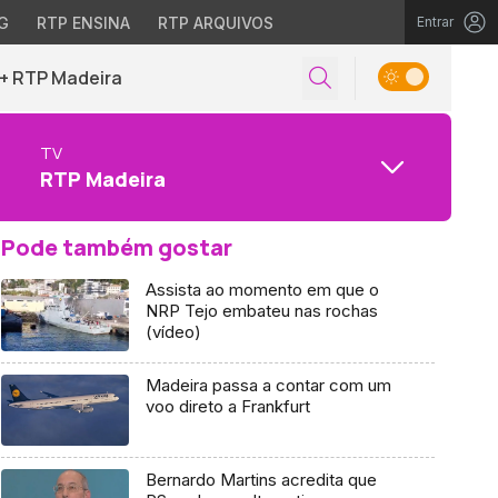
G
RTP ENSINA
RTP ARQUIVOS
Entrar
+ RTP Madeira
TV
RTP Madeira
Pode também gostar
Assista ao momento em que o
NRP Tejo embateu nas rochas
(vídeo)
Madeira passa a contar com um
voo direto a Frankfurt
Bernardo Martins acredita que