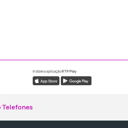
Instale a aplicação
RTP Play
ebook da RTP Madeira
nstagram da RTP Madeira
 Telefones