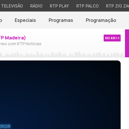
TELEVISÃO
RÁDIO
RTP PLAY
RTP PALCO
RTP ZIG ZA
o
Especiais
Programas
Programação
TP Madeira)
NO AR
neo com RTP Notícias
RROR