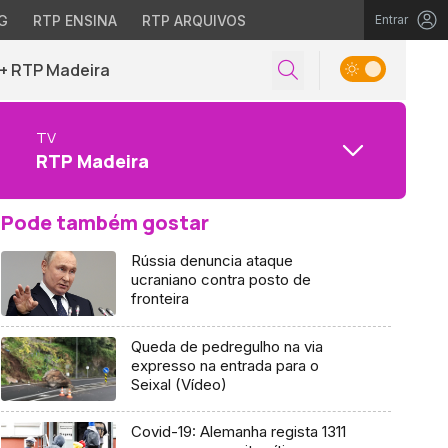
G
RTP ENSINA
RTP ARQUIVOS
Entrar
+ RTP Madeira
TV
RTP Madeira
Pode também gostar
Rússia denuncia ataque
ucraniano contra posto de
fronteira
Queda de pedregulho na via
expresso na entrada para o
Seixal (Vídeo)
Covid-19: Alemanha regista 1311