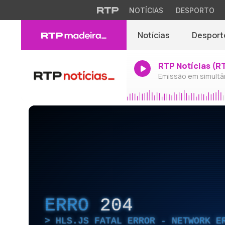
NOTÍCIAS
DESPORTO
Notícias
Desport
RTP Notícias (R
Emissão em simultâ
ERRO
204
HLS.JS FATAL ERROR - NETWORK E