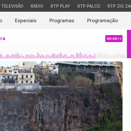
TELEVISÃO
RÁDIO
RTP PLAY
RTP PALCO
RTP ZIG ZA
o
Especiais
Programas
Programação
ira
NO AR