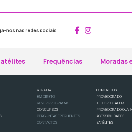
Aceder ao Fac
Aceder ao I
ga-nos nas redes sociais
atélites
Frequências
Moradas e
RTP PLAY
CONTACTOS
EM DIRETO
PROVEDORA DO
REVER PROGRAMAS
TELESPECTADOR
CONCURSOS
PROVEDORA DO OUVI
S
PERGUNTAS FREQUENTES
ACESSIBILIDADES
CONTACTOS
SATÉLITES