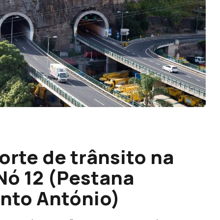
rte de trânsito na
 Nó 12 (Pestana
anto António)