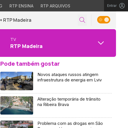
G
RTP ENSINA
RTP ARQUIVOS
Entrar
+ RTP Madeira
TV
RTP Madeira
Pode também gostar
Novos ataques russos atingem
infraestrutura de energia em Lviv
Alteração temporária de trânsito
na Ribeira Brava
Problema com as drogas em São