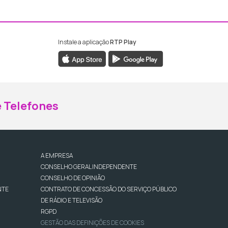
Instale a aplicação
RTP Play
ebook da RTP Madeira
nstagram da RTP Madeira
 Telefones
A EMPRESA
CONSELHO GERAL INDEPENDENTE
CONSELHO DE OPINIÃO
NTE
CONTRATO DE CONCESSÃO DO SERVIÇO PÚBLICO
DE RÁDIO E TELEVISÃO
RGPD
GESTÃO DAS DEFINIÇÕES DE COOKIES