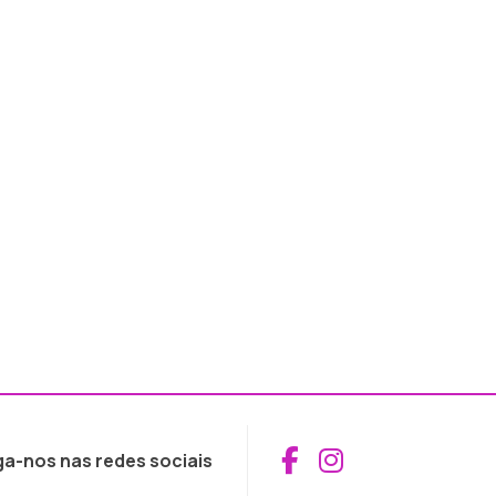
Aceder ao Fac
Aceder ao I
ga-nos nas redes sociais