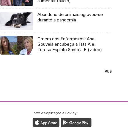
aumentar (áudio)
Abandono de animais agravou-se
durante a pandemia
Ordem dos Enfermeiros: Ana
Gouveia encabeça a lista A e
Teresa Espírito Santo a B (vídeo)
PUB
Instale a aplicação
RTP Play
ebook da RTP Madeira
nstagram da RTP Madeira