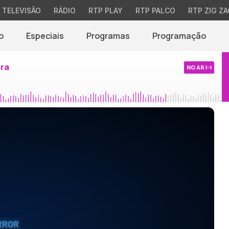
TELEVISÃO
RÁDIO
RTP PLAY
RTP PALCO
RTP ZIG ZA
o
Especiais
Programas
Programação
ira
NO AR
RROR