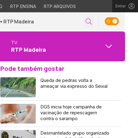
G
RTP ENSINA
RTP ARQUIVOS
Entrar
+ RTP Madeira
TV
RTP Madeira
Pode também gostar
Queda de pedras volta a
ameaçar via expresso do Seixal
DGS inicia hoje campanha de
vacinação de repescagem
contra o sarampo
Desmantelado grupo organizado