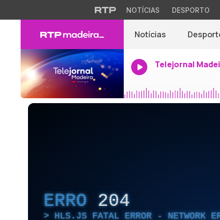
NOTÍCIAS
DESPORTO
Notícias
Desport
Telejornal Made
ERRO
204
HLS.JS FATAL ERROR - NETWORK E