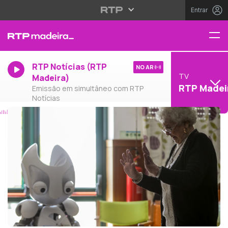
Entrar
RTP Notícias (RTP
NO AR
TV
Madeira)
RTP Madei
Emissão em simultâneo com RTP
Notícias