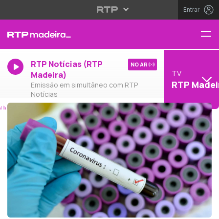
Entrar
RTP Notícias (RTP
NO AR
TV
Madeira)
RTP Madei
Emissão em simultâneo com RTP
Notícias