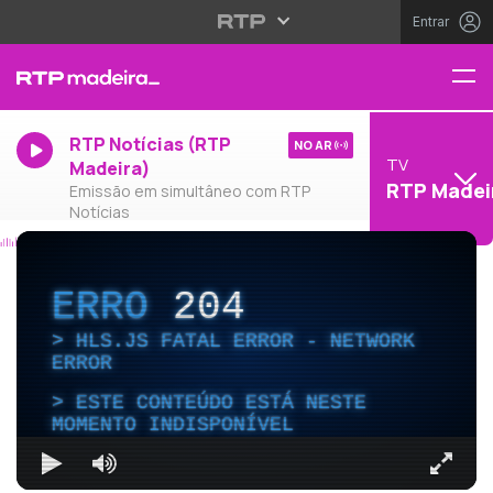
Entrar
RTP Notícias (RTP
NO AR
TV
Madeira)
RTP Madei
Emissão em simultâneo com RTP
Notícias
ERRO
204
HLS.JS FATAL ERROR - NETWORK
ERROR
ESTE CONTEÚDO ESTÁ NESTE
MOMENTO INDISPONÍVEL