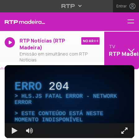
Entrar
RTP Notícias (RTP
NO AR
TV
Madeira)
RTP Madei
Emissão em simultâneo com RTP
Notícias
ERRO
204
HLS.JS FATAL ERROR - NETWORK
ERROR
ESTE CONTEÚDO ESTÁ NESTE
MOMENTO INDISPONÍVEL