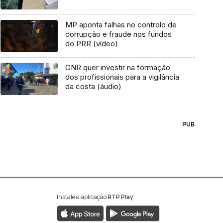
MP aponta falhas no controlo de
corrupção e fraude nos fundos
do PRR (vídeo)
GNR quer investir na formação
dos profissionais para a vigilância
da costa (áudio)
PUB
Instale a aplicação
RTP Play
ebook da RTP Madeira
nstagram da RTP Madeira