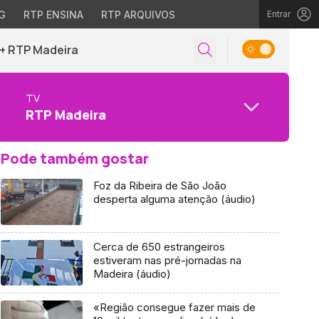
G
RTP ENSINA
RTP ARQUIVOS
Entrar
+ RTP Madeira
TV
RTP Madeira
Pode também gostar
Foz da Ribeira de São João
desperta alguma atenção (áudio)
Cerca de 650 estrangeiros
estiveram nas pré-jornadas na
Madeira (áudio)
«Região consegue fazer mais de