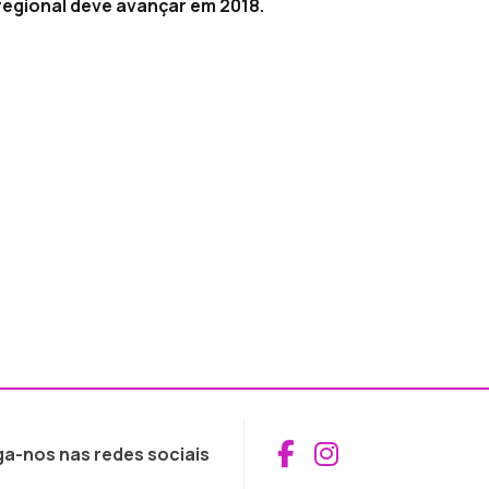
regional deve avançar em 2018.
Aceder ao Fac
Aceder ao I
ga-nos nas redes sociais