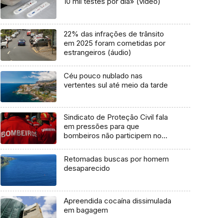
10 mil testes por dia» (vídeo)
22% das infrações de trânsito
em 2025 foram cometidas por
estrangeiros (áudio)
Céu pouco nublado nas
vertentes sul até meio da tarde
Sindicato de Proteção Civil fala
em pressões para que
bombeiros não participem no
plenário (áudio)
Retomadas buscas por homem
desaparecido
Apreendida cocaína dissimulada
em bagagem