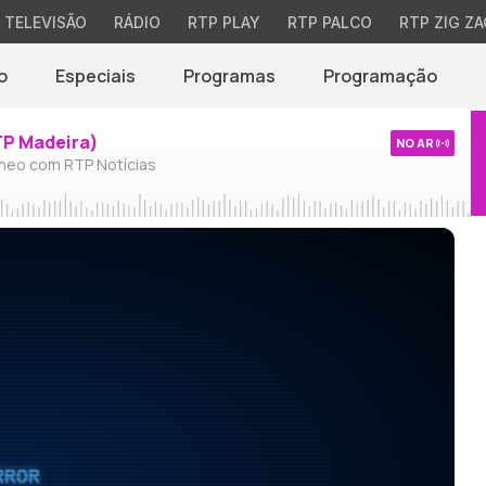
TELEVISÃO
RÁDIO
RTP PLAY
RTP PALCO
RTP ZIG ZA
o
Especiais
Programas
Programação
TP Madeira)
NO AR
neo com RTP Notícias
RROR