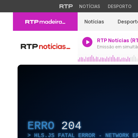
NOTÍCIAS
DESPORTO
Notícias
Desport
RTP Notícias (R
Emissão em simultâ
ERRO
204
HLS.JS FATAL ERROR - NETWORK E