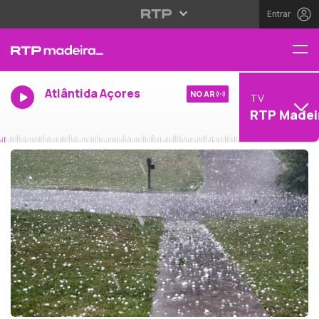
Entrar
Atlântida Açores
NO AR
TV
RTP Madei