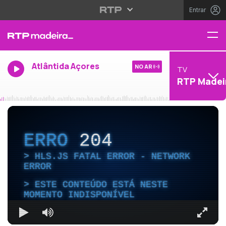
Entrar
Atlântida Açores
NO AR
TV
RTP Madei
ERRO
204
HLS.JS FATAL ERROR - NETWORK
ERROR
ESTE CONTEÚDO ESTÁ NESTE
MOMENTO INDISPONÍVEL