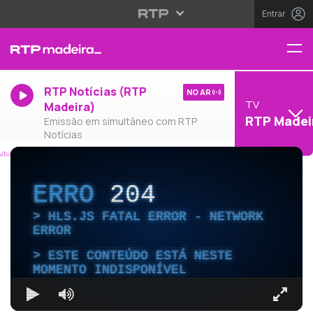
Entrar
RTP Notícias (RTP
NO AR
TV
Madeira)
RTP Madei
Emissão em simultâneo com RTP
Notícias
ERRO
204
HLS.JS FATAL ERROR - NETWORK
ERROR
ESTE CONTEÚDO ESTÁ NESTE
MOMENTO INDISPONÍVEL