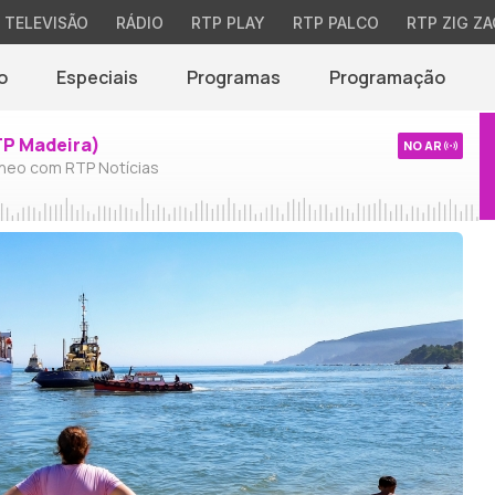
TELEVISÃO
RÁDIO
RTP PLAY
RTP PALCO
RTP ZIG ZA
o
Especiais
Programas
Programação
TP Madeira)
NO AR
neo com RTP Notícias