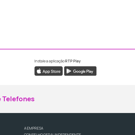
Instale a aplicação
RTP Play
ebook da RTP Madeira
nstagram da RTP Madeira
 Telefones
A EMPRESA
CONSELHO GERAL INDEPENDENTE