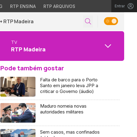
G
RTP ENSINA
RTP ARQUIVOS
Entrar
+ RTP Madeira
TV
RTP Madeira
Pode também gostar
Falta de barco para o Porto
Santo em janeiro leva JPP a
criticar o Governo (áudio)
Maduro nomeia novas
autoridades militares
Sem casos, mas confinados