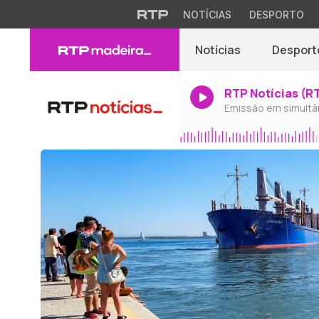
NOTÍCIAS
DESPORTO
Notícias
Desport
RTP Notícias (R
Emissão em simultâ