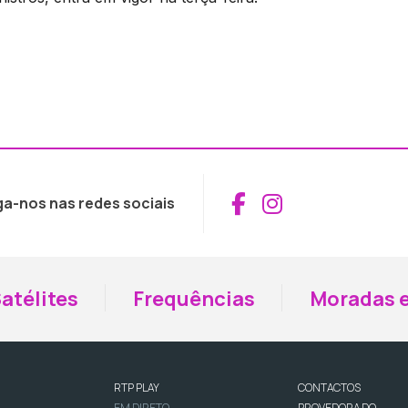
Aceder ao Fac
Aceder ao I
ga-nos nas redes sociais
atélites
Frequências
Moradas e
RTP PLAY
CONTACTOS
EM DIRETO
PROVEDORA DO