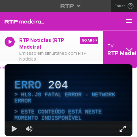
Entrar
RTP Notícias (RTP
NO AR
TV
Madeira)
RTP Madei
Emissão em simultâneo com RTP
Notícias
ERRO
204
HLS.JS FATAL ERROR - NETWORK
ERROR
ESTE CONTEÚDO ESTÁ NESTE
MOMENTO INDISPONÍVEL