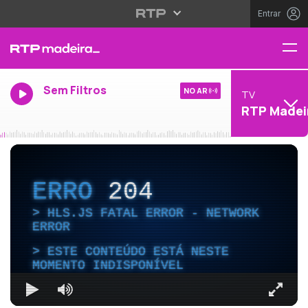
Entrar
Sem Filtros
NO AR
TV
RTP Madei
ERRO
204
HLS.JS FATAL ERROR - NETWORK
ERROR
ESTE CONTEÚDO ESTÁ NESTE
MOMENTO INDISPONÍVEL