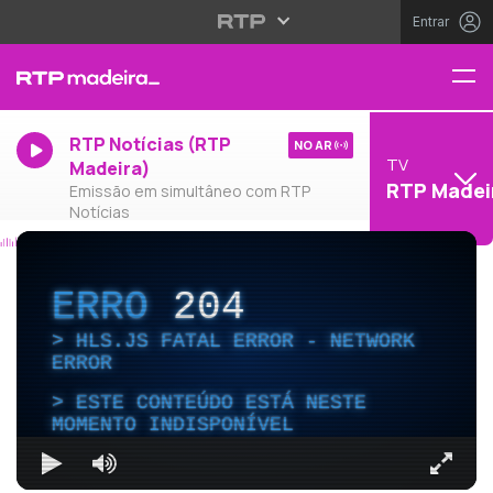
Entrar
RTP Notícias (RTP
NO AR
TV
Madeira)
RTP Madei
Emissão em simultâneo com RTP
Notícias
ERRO
204
HLS.JS FATAL ERROR - NETWORK
ERROR
ESTE CONTEÚDO ESTÁ NESTE
MOMENTO INDISPONÍVEL