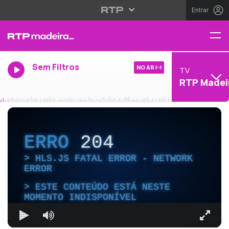
Entrar
Sem Filtros
NO AR
TV
RTP Madei
ERRO
204
HLS.JS FATAL ERROR - NETWORK
ERROR
ESTE CONTEÚDO ESTÁ NESTE
MOMENTO INDISPONÍVEL