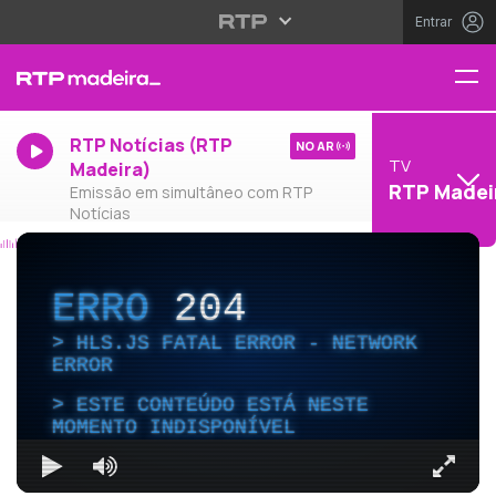
Entrar
RTP Notícias (RTP
NO AR
TV
Madeira)
RTP Madei
Emissão em simultâneo com RTP
Notícias
ERRO
204
HLS.JS FATAL ERROR - NETWORK
ERROR
ESTE CONTEÚDO ESTÁ NESTE
MOMENTO INDISPONÍVEL