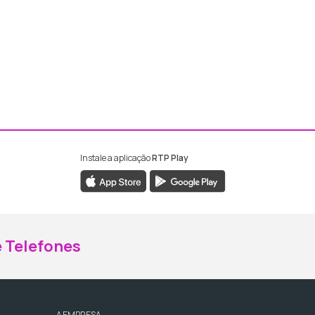
Instale a aplicação
RTP Play
ebook da RTP Madeira
nstagram da RTP Madeira
 Telefones
A EMPRESA