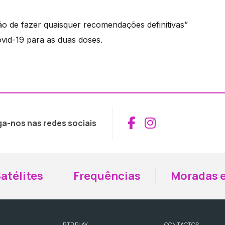
 de fazer quaisquer recomendações definitivas”
ovid-19 para as duas doses.
Aceder ao Fac
Aceder ao I
ga-nos nas redes sociais
atélites
Frequências
Moradas e
RTP PLAY
CONTACTOS