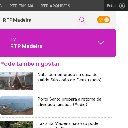
G
RTP ENSINA
RTP ARQUIVOS
Entrar
+ RTP Madeira
TV
RTP Madeira
Pode também gostar
Natal comemorado na casa de
saúde São João de Deus (áudio)
Porto Santo prepara a retoma da
atividade turística (Áudio)
Táxis na Madeira não vão poder