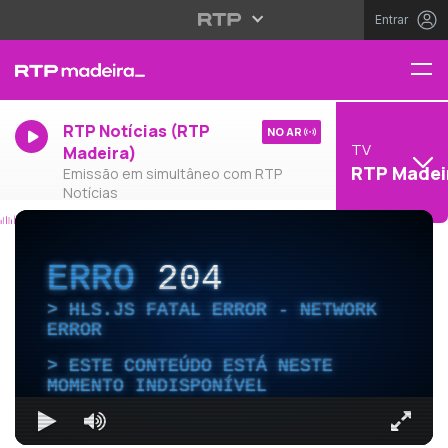
Entrar
RTP Notícias (RTP
NO AR
TV
Madeira)
RTP Madei
Emissão em simultâneo com RTP
Notícias
ERRO
204
HLS.JS FATAL ERROR - NETWORK
ERROR
ESTE CONTEÚDO ESTÁ NESTE
MOMENTO INDISPONÍVEL