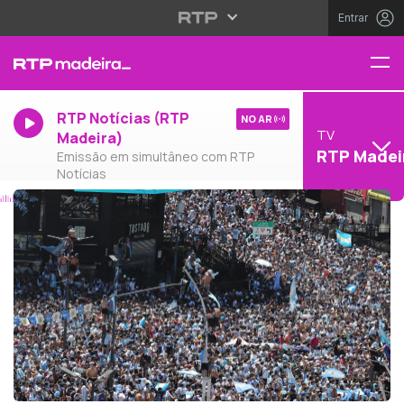
Entrar
RTP Notícias (RTP
NO AR
TV
Madeira)
RTP Madei
Emissão em simultâneo com RTP
Notícias