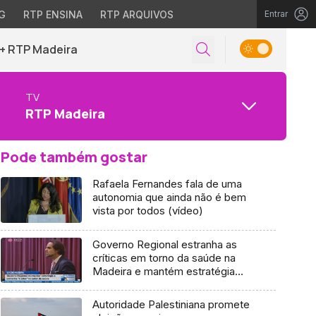
G
RTP ENSINA
RTP ARQUIVOS
Entrar
+ RTP Madeira
TV
RTP Madeira
Pode também gostar
Rafaela Fernandes fala de uma
autonomia que ainda não é bem
vista por todos (vídeo)
Governo Regional estranha as
críticas em torno da saúde na
Madeira e mantém estratégia
(Vídeo)
Autoridade Palestiniana promete