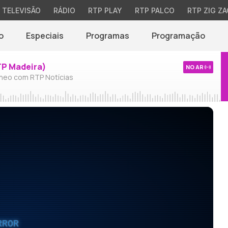
TELEVISÃO
RÁDIO
RTP PLAY
RTP PALCO
RTP ZIG ZA
o
Especiais
Programas
Programação
TP Madeira)
NO AR
neo com RTP Notícias
RROR