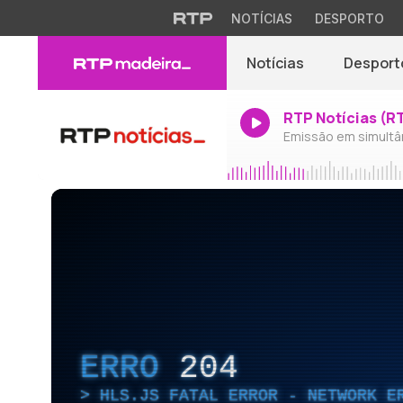
NOTÍCIAS
DESPORTO
Notícias
Desport
RTP Notícias (R
Emissão em simultâ
ERRO
204
HLS.JS FATAL ERROR - NETWORK E