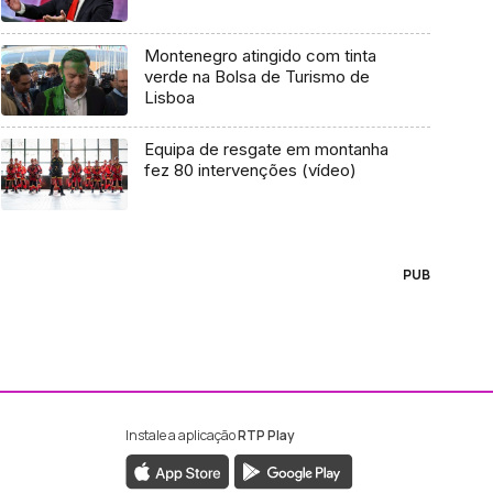
Montenegro atingido com tinta
verde na Bolsa de Turismo de
Lisboa
Equipa de resgate em montanha
fez 80 intervenções (vídeo)
PUB
Instale a aplicação
RTP Play
ebook da RTP Madeira
nstagram da RTP Madeira