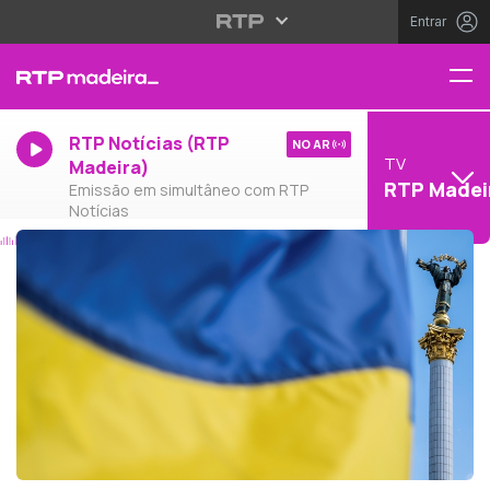
Entrar
RTP Notícias (RTP
NO AR
TV
Madeira)
RTP Madei
Emissão em simultâneo com RTP
Notícias