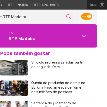
G
RTP ENSINA
RTP ARQUIVOS
Entrar
+ RTP Madeira
TV
RTP Madeira
Pode também gostar
3º ciclo regressa às aulas partir
de segunda-feira
Queda de produção de cerais no
Burkina Faso ameaça de fome
dois milhões de pessoas
Sentença do julgamento de