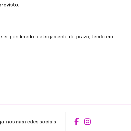
previsto.
a ser ponderado o alargamento do prazo, tendo em
Aceder ao Fac
Aceder ao I
ga-nos nas redes sociais