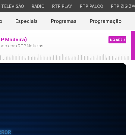
TELEVISÃO
RÁDIO
RTP PLAY
RTP PALCO
RTP ZIG ZA
o
Especiais
Programas
Programação
TP Madeira)
NO AR
neo com RTP Notícias
RROR