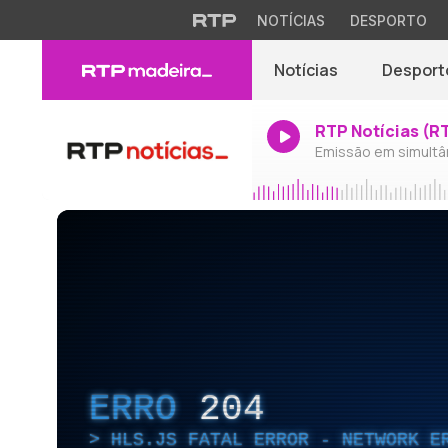
NOTÍCIAS
DESPORTO
Notícias
Desport
RTP Notícias (R
Emissão em simultâ
ERRO
204
HLS.JS FATAL ERROR - NETWORK E