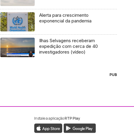
Alerta para crescimento
exponencial da pandemia
Ilhas Selvagens receberam
expedição com cerca de 40
investigadores (vídeo)
PUB
Instale a aplicação
RTP Play
ebook da RTP Madeira
nstagram da RTP Madeira