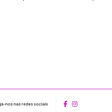
Aceder ao Fac
Aceder ao I
ga-nos nas redes sociais