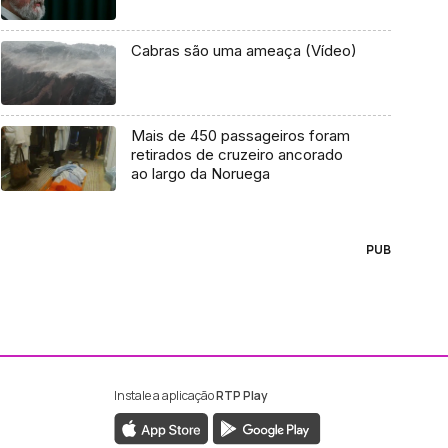
Cabras são uma ameaça (Vídeo)
Mais de 450 passageiros foram
retirados de cruzeiro ancorado
ao largo da Noruega
PUB
Instale a aplicação
RTP Play
ebook da RTP Madeira
nstagram da RTP Madeira