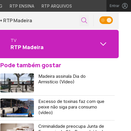
G
RTP ENSINA
RTP ARQUIVOS
Entrar
+ RTP Madeira
TV
RTP Madeira
Pode também gostar
Madeira assinala Dia do
Armistício (Vídeo)
Excesso de toxinas faz com que
peixe não siga para consumo
(vídeo)
Criminalidade preocupa Junta de