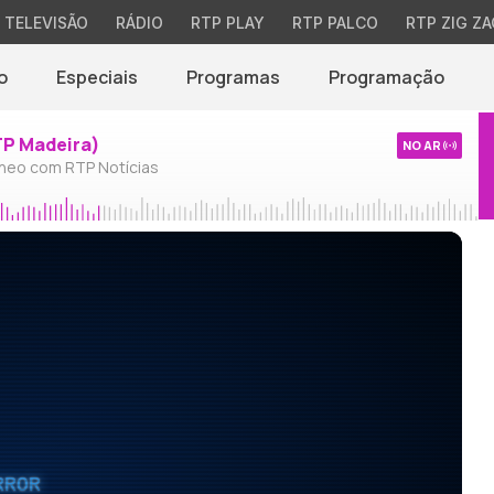
TELEVISÃO
RÁDIO
RTP PLAY
RTP PALCO
RTP ZIG ZA
o
Especiais
Programas
Programação
TP Madeira)
NO AR
neo com RTP Notícias
RROR