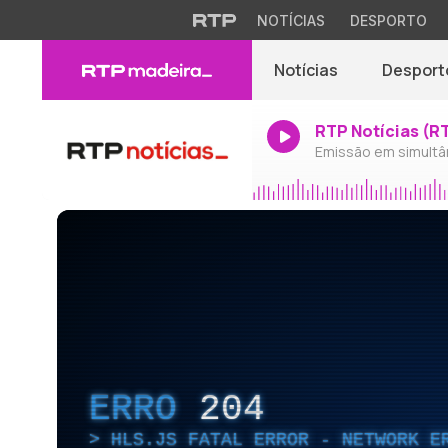
NOTÍCIAS
DESPORTO
Notícias
Desport
RTP Notícias (R
Emissão em simultâ
ERRO
204
HLS.JS FATAL ERROR - NETWORK E