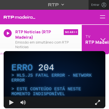
Entrar
RTP Notícias (RTP
NO AR
TV
Madeira)
RTP Madei
Emissão em simultâneo com RTP
Notícias
ERRO
204
HLS.JS FATAL ERROR - NETWORK
ERROR
ESTE CONTEÚDO ESTÁ NESTE
MOMENTO INDISPONÍVEL