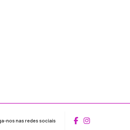
Aceder ao Fac
Aceder ao I
ga-nos nas redes sociais