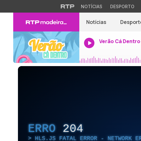
NOTÍCIAS
DESPORTO
Notícias
Desport
Verão Cá Dentro
ERRO
204
HLS.JS FATAL ERROR - NETWORK E