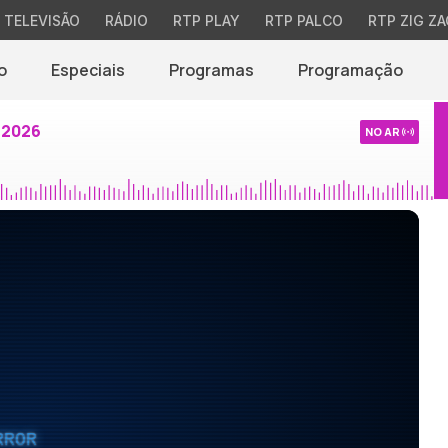
TELEVISÃO
RÁDIO
RTP PLAY
RTP PALCO
RTP ZIG ZA
o
Especiais
Programas
Programação
 2026
NO AR
RROR