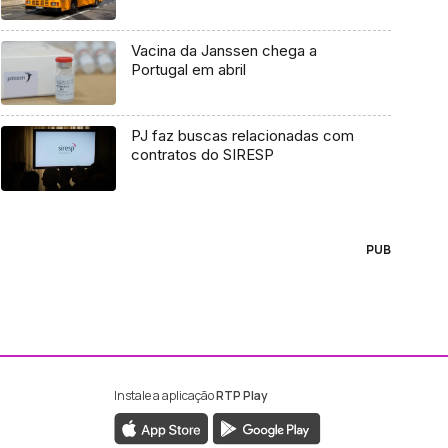
Vacina da Janssen chega a
Portugal em abril
PJ faz buscas relacionadas com
contratos do SIRESP
PUB
Instale a aplicação
RTP Play
ebook da RTP Madeira
nstagram da RTP Madeira