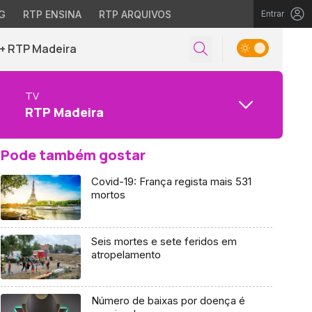
G
RTP ENSINA
RTP ARQUIVOS
Entrar
+ RTP Madeira
TV
RTP Madeira
Pode também gostar
Covid-19: França regista mais 531
mortos
Seis mortes e sete feridos em
atropelamento
Número de baixas por doença é